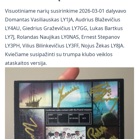
Visuotiniame narių susirinkime 2026-03-01 dalyvavo
Domantas Vasiliauskas LY1JA, Audrius Blaževičius
LY4AU, Giedrius Graževičius LY7GG, Lukas Bartkus
LY7J, Rolandas Naujikas LY0NAS, Ernest Stepanov
LY3PH, Vilius Bilinkevičius LY3FF, Nojus Žėkas LY8JA.
Kviečiame susipažinti su trumpa klubo veiklos
ataskaitos versija.