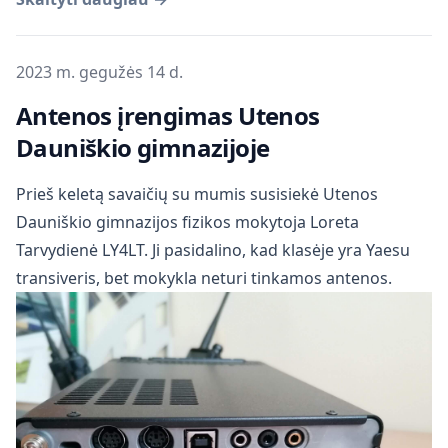
Publikuota
2023 m. gegužės 14 d.
Antenos įrengimas Utenos
Dauniškio gimnazijoje
Prieš keletą savaičių su mumis susisiekė Utenos
Dauniškio gimnazijos fizikos mokytoja Loreta
Tarvydienė LY4LT. Ji pasidalino, kad klasėje yra Yaesu
transiveris, bet mokykla neturi tinkamos antenos.