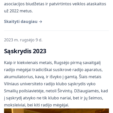
asociacijos biudžetas ir patvirtintos veiklos ataskaitos
už 2022 metus.
Skaityti daugiau →
Publikuota
2023 m. rugsėjo 9 d.
Sąskrydis 2023
Kaip ir kiekvienais metais, Rugsėjo pirmą savaitgalį
radijo mėgėjai tradiciškai susikrovė radijo aparatus,
akumuliatorius, kavą, ir išvyko į gamtą. Šiais metais
Vilniaus universiteto radijo klubo sąskrydis vyko
Smailių poilsiavietėje, netoli Širvintų. Džiaugiamės, kad
į sąskrydį atvyko ne tik klubo nariai, bet ir jų šeimos,
moksleiviai, bei kiti radijo mėgėjai.