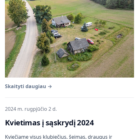
Skaityti daugiau →
Publikuota
2024 m. rugpjūčio 2 d.
Kvietimas į sąskrydį 2024
Kviečiame visus klubiečius, šeimas, draugus ir