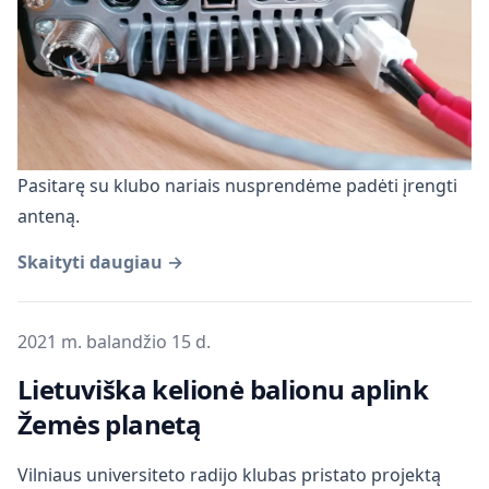
Pasitarę su klubo nariais nusprendėme padėti įrengti
anteną.
Skaityti daugiau →
Publikuota
2021 m. balandžio 15 d.
Lietuviška kelionė balionu aplink
Žemės planetą
Vilniaus universiteto radijo klubas pristato projektą