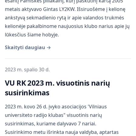
esantį Pamiškės piliakalnį, kurį paskutinį kartą 2005
metais aktyvavo Gintas LY2KW. Išsiruošėme į kelionę
ankstyvą sekmadienio rytą ir apie valandos trukmės
kelionėje pakalbinome naujuosius klubo narius apie jų
lūkesčius šiame hobyje.
Skaityti daugiau →
Publikuota
2023 m. spalio 30 d.
VU RK 2023 m. visuotinis narių
susirinkimas
2023 m. kovo 26 d. įvyko asociacijos 'Vilniaus
universiteto radijo klubas" visuotinis narių
susirinkimas, kuriame dalyvavo 7 nariai.
Susirinkimo metu išrinkta nauja valdyba, aptartas