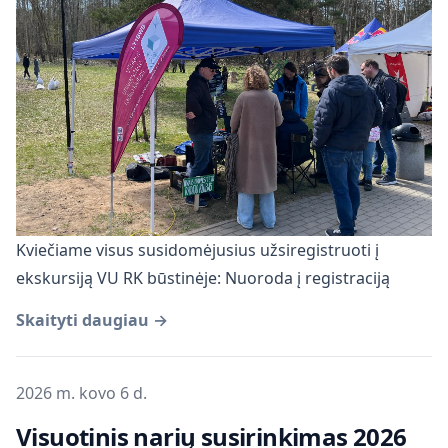
Kviečiame visus susidomėjusius užsiregistruoti į
ekskursiją VU RK būstinėje:
Nuoroda į registraciją
Skaityti daugiau →
Publikuota
2026 m. kovo 6 d.
Visuotinis narių susirinkimas 2026