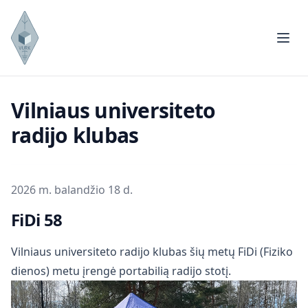
Vilniaus universiteto
radijo klubas
Publikuota
2026 m. balandžio 18 d.
FiDi 58
Vilniaus universiteto radijo klubas šių metų FiDi (Fiziko
dienos) metu įrengė portabilią radijo stotį.