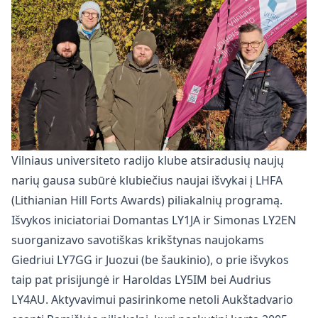
Vilniaus universiteto radijo klube atsiradusių naujų
narių gausa subūrė klubiečius naujai išvykai į LHFA
(Lithianian Hill Forts Awards) piliakalnių programą.
Išvykos iniciatoriai Domantas LY1JA ir Simonas LY2EN
suorganizavo savotiškas krikštynas naujokams
Giedriui LY7GG ir Juozui (be šaukinio), o prie išvykos
taip pat prisijungė ir Haroldas LY5IM bei Audrius
LY4AU. Aktyvavimui pasirinkome netoli Aukštadvario