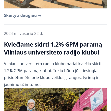
Skaityti daugiau →
Publikuota
2024 m. vasario 22 d.
Kviečiame skirti 1.2% GPM paramą
Vilniaus universiteto radijo klubui
Vilniaus universiteto radijo klubo nariai kviečia skirti
1.2% GPM paramą klubui. Tokiu būdu jūs tiesiogiai
prisidėtumėte prie klubo veiklos, įrangos, tyrimų ir
jaunimo užimtumo.