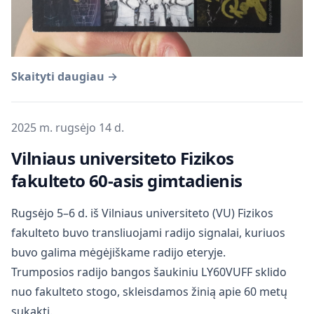
Skaityti daugiau →
Publikuota
2025 m. rugsėjo 14 d.
Vilniaus universiteto Fizikos
fakulteto 60-asis gimtadienis
Rugsėjo 5–6 d. iš Vilniaus universiteto (VU) Fizikos
fakulteto buvo transliuojami radijo signalai, kuriuos
buvo galima mėgėjiškame radijo eteryje.
Trumposios radijo bangos šaukiniu LY60VUFF sklido
nuo fakulteto stogo, skleisdamos žinią apie 60 metų
sukaktį.