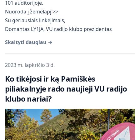
101 auditorijoje.
Nuoroda į žemėlapį >>
Su geriausiais linkėjimais,
Domantas LY1JA, VU radijo klubo prezidentas
Skaityti daugiau →
Publikuota
2023 m. lapkričio 3 d.
Ko tikėjosi ir ką Pamiškės
piliakalnyje rado naujieji VU radijo
klubo nariai?