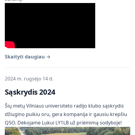
Skaityti daugiau →
Publikuota
2024 m. rugsėjo 14 d.
Sąskrydis 2024
Šių metų Vilniaus universiteto radijo klubo sąskrydis
džiugino puikiu oru, gera kompanija ir gausiu krepšiu
QSO. Dėkojame Lukui LY1LB už priėmimą sodyboje!