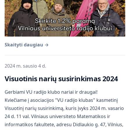
Skaityti daugiau →
Publikuota
2024 m. sausio 4 d.
Visuotinis narių susirinkimas 2024
Gerbiami VU radijo klubo nariai ir draugai!
Kviečiame į asociacijos "VU radijo klubas" kasmetinį
Visuotinį narių susirinkimą, kuris įvyks 2024 m. vasario
24 d. 11 val. Vilniaus universiteto Matematikos ir
informatikos fakultete, adresu Didlaukio g. 47, Vilnius,