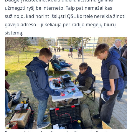
užmegzti ryšį be interneto. Taip pat nemažai kas
sužinojo, kad norint išsiųsti QSL kortelę nereikia žinoti
gavėjo adreso – ji keliauja per radijo mėgėjų biurų
sistemą.