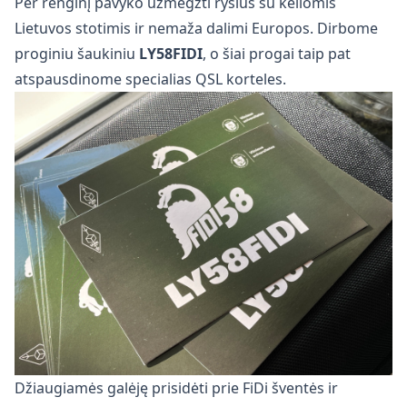
Per renginį pavyko užmegzti ryšius su keliomis
Lietuvos stotimis ir nemaža dalimi Europos. Dirbome
proginiu šaukiniu
LY58FIDI
, o šiai progai taip pat
atspausdinome specialias QSL korteles.
Džiaugiamės galėję prisidėti prie FiDi šventės ir