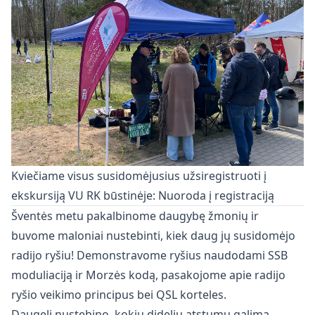
Kviečiame visus susidomėjusius užsiregistruoti į
ekskursiją VU RK būstinėje:
Nuoroda į registraciją
Šventės metu pakalbinome daugybę žmonių ir
buvome maloniai nustebinti, kiek daug jų susidomėjo
radijo ryšiu! Demonstravome ryšius naudodami SSB
moduliaciją ir Morzės kodą, pasakojome apie radijo
ryšio veikimo principus bei QSL korteles.
Daugelį nustebino, kokiu dideliu atstumu galima