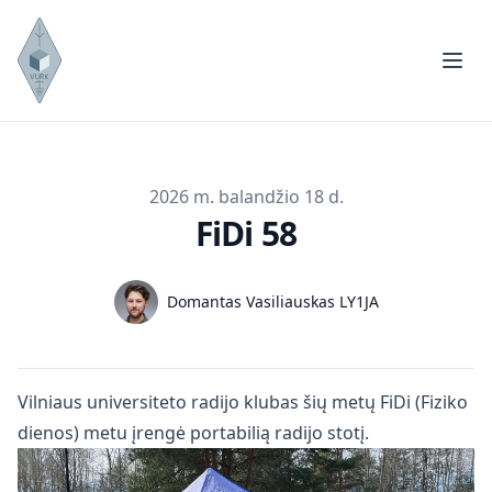
Publikuota
2026 m. balandžio 18 d.
FiDi 58
Autoriai
Name
Domantas Vasiliauskas LY1JA
Vilniaus universiteto radijo klubas šių metų FiDi (Fiziko
dienos) metu įrengė portabilią radijo stotį.