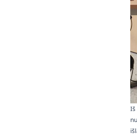
Iš
nu
iš