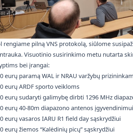
l rengiame pilną VNS protokolą, siūlome susipaž
ntrauka. Visuotinio susirinkimo metu nutarta skir
yptims bei įrangai:
0 eurų paramą WAL ir NRAU varžybų prizininka
0 eurų ARDF sporto veikloms
0 eurų sudaryti galimybę dirbti 1296 MHz diapa
0 eurų 40-80m diapazono antenos įgyvendinimu
0 eurų vasaros IARU R1 field day sąskrydžiui
0 eurų žiemos “Kalėdinių picų” sąskrydžiui