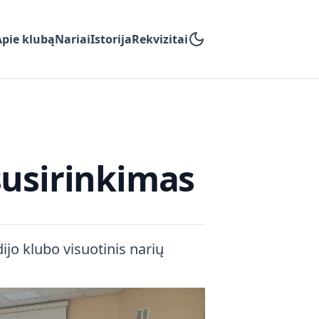
Apie klubą
Nariai
Istorija
Rekvizitai
susirinkimas
ijo klubo visuotinis narių