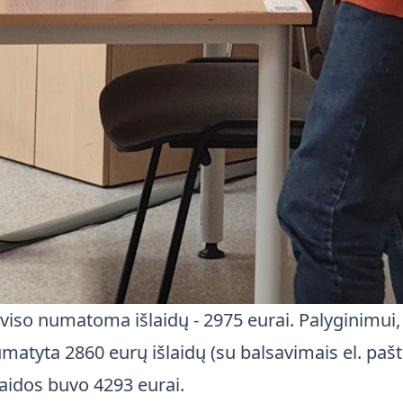
 viso numatoma išlaidų - 2975 eurai. Palyginimui
matyta 2860 eurų išlaidų (su balsavimais el. pašt
laidos buvo 4293 eurai.