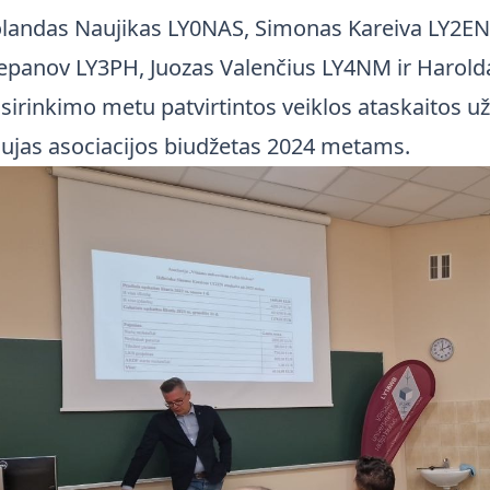
landas Naujikas LY0NAS, Simonas Kareiva LY2EN,
epanov LY3PH, Juozas Valenčius LY4NM ir Harold
sirinkimo metu patvirtintos veiklos ataskaitos už
ujas asociacijos biudžetas 2024 metams.