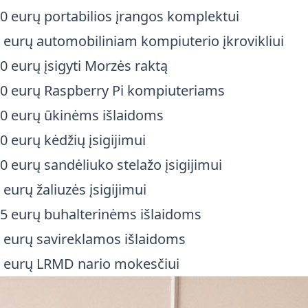
0 eurų portabilios įrangos komplektui
 eurų automobiliniam kompiuterio įkrovikliui
0 eurų įsigyti Morzės raktą
0 eurų Raspberry Pi kompiuteriams
0 eurų ūkinėms išlaidoms
0 eurų kėdžių įsigijimui
0 eurų sandėliuko stelažo įsigijimui
 eurų žaliuzės įsigijimui
5 eurų buhalterinėms išlaidoms
 eurų savireklamos išlaidoms
 eurų LRMD nario mokesčiui