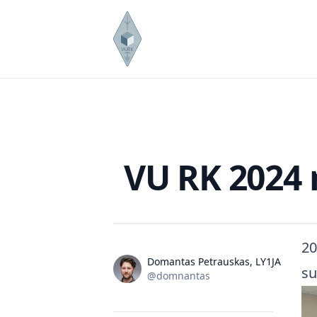
Publikuota
VU RK 2024 
20
Name
Autoriai
Domantas Petrauskas, LY1JA
su
Twitter
@domnantas