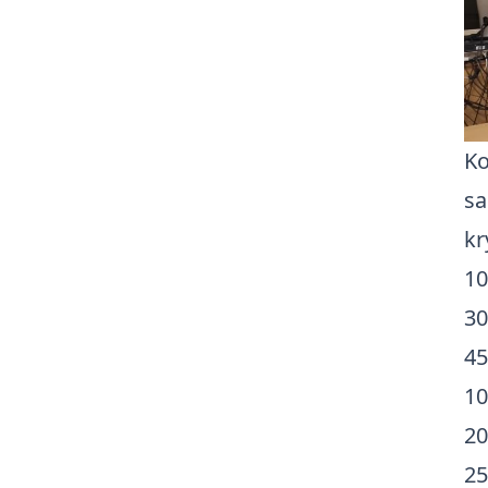
Ko
sa
kr
10
30
45
10
20
25