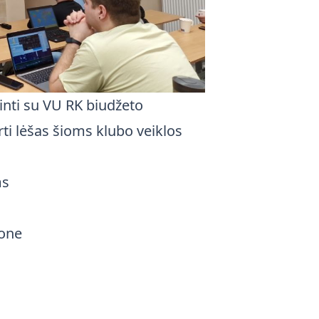
inti su VU RK biudžeto
ti lėšas šioms klubo veiklos
ms
zone
i