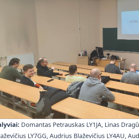
lyviai:
Domantas Petrauskas LY1JA, Linas Dragū
aževičius LY7GG, Audrius Blaževičius LY4AU, Au